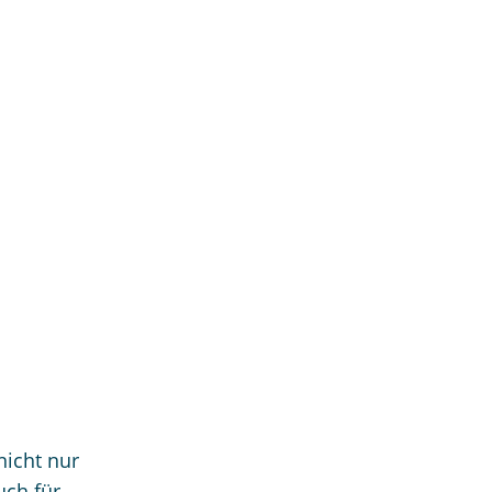
nicht nur
uch für